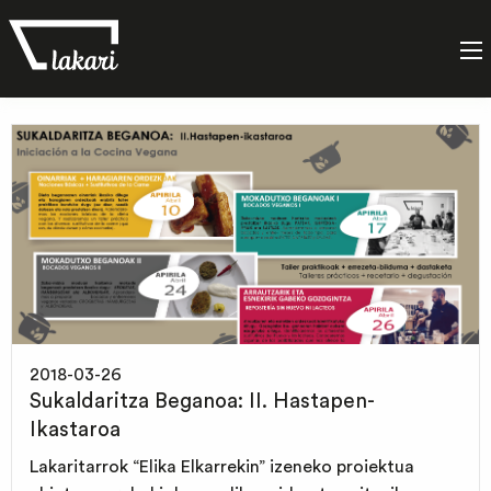
Albisteak
2018-03-26
Sukaldaritza Beganoa: II. Hastapen-
Ikastaroa
Lakaritarrok “Elika Elkarrekin” izeneko proiektua