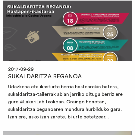
2017-09-29
SUKALDARITZA BEGANOA
Udazkena eta ikasturte berria hastearekin batera,
sukaldaritza-tailerrak abian jarriko ditugu berriz ere
gure #LakariLab txokoan. Oraingo honetan,
sukaldaritza beganoaren mundura hurbilduko gara.
Izan ere, asko izan zarete, bi urte betetzear...