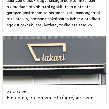
abiatzea erabaki dugu, elikagai-kontsumitzaileen
bizimoduari eta ohiturei egokitutako dieta eta
garapen gastronomiko pertsonalizatu osasungarriak
eskaintzeko, pertsona bakoitzaren behar dietetikoei
egokitutakoak, eta, betiere, tokiko eta sasoiko...
2017-10-28
Bina-bina, eraldatzen eta (agro)saretzen