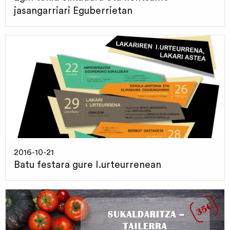
jasangarriari Eguberrietan
2016-10-21
Batu festara gure I.urteurrenean