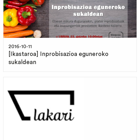
2016-10-11
[Ikastaroa] Inprobisazioa eguneroko
sukaldean