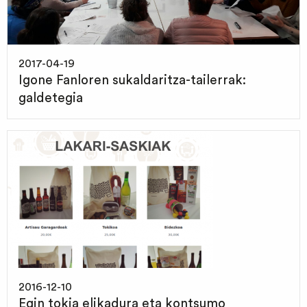
2017-04-19
Igone Fanloren sukaldaritza-tailerrak:
galdetegia
2016-12-10
Egin tokia elikadura eta kontsumo