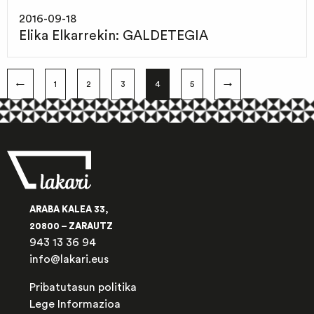
2016-09-18
Elika Elkarrekin: GALDETEGIA
←
1
2
3
4
5
→
ARABA KALEA 33,
20800 – ZARAUTZ
943 13 36 94
info@lakari.eus
Pribatutasun politika
Lege Informazioa