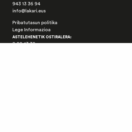
943 13 36 94
info@lakari.eus
Pribatutasun politika
Lege Informazioa
ASTELEHENETIK OSTIRALERA:
9:00-13:30
16:30-19:30
LARUNBATEAN:
9:00-13:00
ELIKADURA ETA KONTSUMO JASANGARRIA
SAREETAN ERE LANTZEN