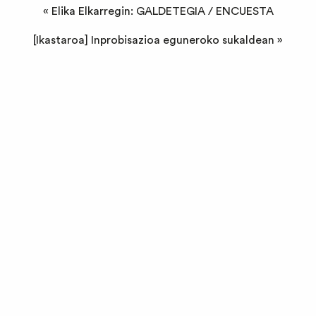
«
Elika Elkarregin: GALDETEGIA / ENCUESTA
[Ikastaroa] Inprobisazioa eguneroko sukaldean
»