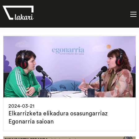
Etiketa:
osasuna
2024-03-21
Elkarrizketa elikadura osasungarriaz
Egonarria saioan