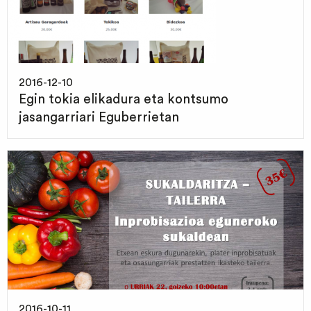
2016-12-10
Egin tokia elikadura eta kontsumo
jasangarriari Eguberrietan
2016-10-11