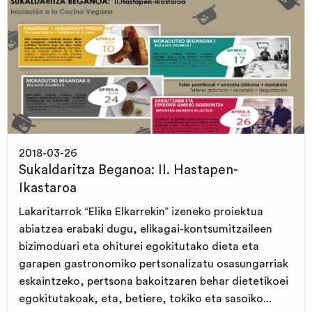
2018-03-26
Sukaldaritza Beganoa: II. Hastapen-
Ikastaroa
Lakaritarrok “Elika Elkarrekin” izeneko proiektua
abiatzea erabaki dugu, elikagai-kontsumitzaileen
bizimoduari eta ohiturei egokitutako dieta eta
garapen gastronomiko pertsonalizatu osasungarriak
eskaintzeko, pertsona bakoitzaren behar dietetikoei
egokitutakoak, eta, betiere, tokiko eta sasoiko...