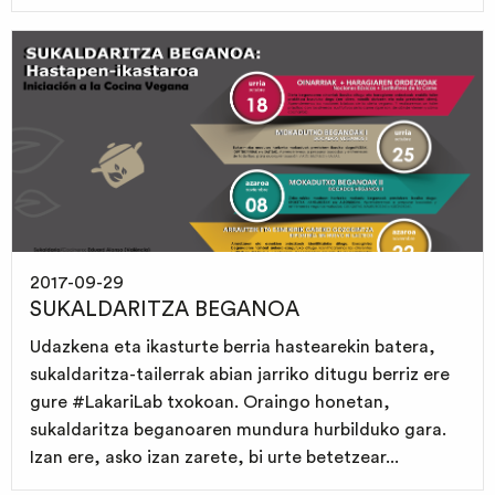
2017-09-29
SUKALDARITZA BEGANOA
Udazkena eta ikasturte berria hastearekin batera,
sukaldaritza-tailerrak abian jarriko ditugu berriz ere
gure #LakariLab txokoan. Oraingo honetan,
sukaldaritza beganoaren mundura hurbilduko gara.
Izan ere, asko izan zarete, bi urte betetzear...