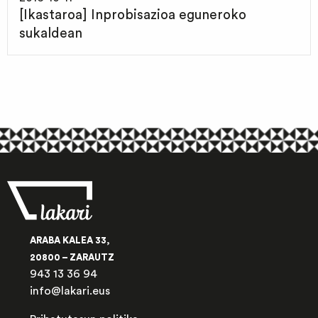
[Ikastaroa] Inprobisazioa eguneroko
sukaldean
ARABA KALEA 33,
20800 – ZARAUTZ
943 13 36 94
info@lakari.eus