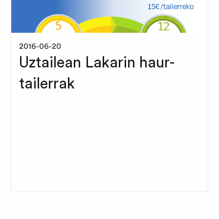
2016-06-20
Uztailean Lakarin haur-
tailerrak