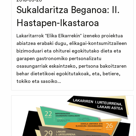
2018-03-26
Sukaldaritza Beganoa: II.
Hastapen-Ikastaroa
Lakaritarrok “Elika Elkarrekin” izeneko proiektua
abiatzea erabaki dugu, elikagai-kontsumitzaileen
bizimoduari eta ohiturei egokitutako dieta eta
garapen gastronomiko pertsonalizatu
osasungarriak eskaintzeko, pertsona bakoitzaren
behar dietetikoei egokitutakoak, eta, betiere,
tokiko eta sasoiko...