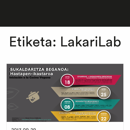
Etiketa:
LakariLab