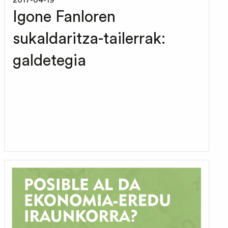
2017-04-19
Igone Fanloren
sukaldaritza-tailerrak:
galdetegia