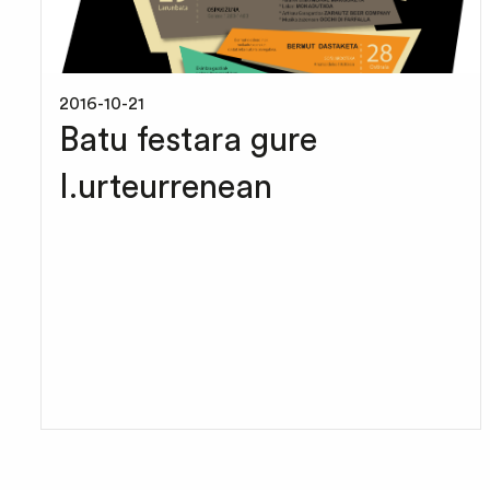
2016-10-21
Batu festara gure
I.urteurrenean