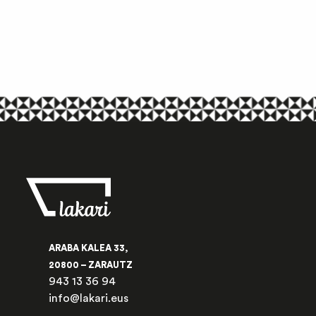
ARABA KALEA 33,
20800 – ZARAUTZ
943 13 36 94
info@lakari.eus