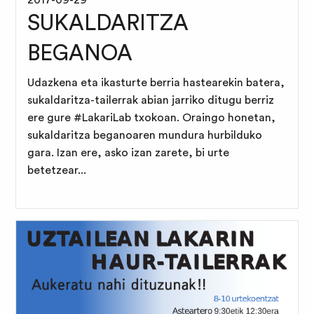
2017-09-29
SUKALDARITZA
BEGANOA
Udazkena eta ikasturte berria hastearekin batera,
sukaldaritza-tailerrak abian jarriko ditugu berriz
ere gure #LakariLab txokoan. Oraingo honetan,
sukaldaritza beganoaren mundura hurbilduko
gara. Izan ere, asko izan zarete, bi urte
betetzear...