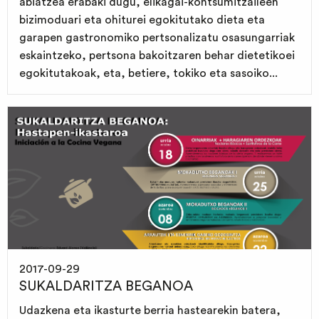
abiatzea erabaki dugu, elikagai-kontsumitzaileen
bizimoduari eta ohiturei egokitutako dieta eta
garapen gastronomiko pertsonalizatu osasungarriak
eskaintzeko, pertsona bakoitzaren behar dietetikoei
egokitutakoak, eta, betiere, tokiko eta sasoiko...
2017-09-29
SUKALDARITZA BEGANOA
Udazkena eta ikasturte berria hastearekin batera,