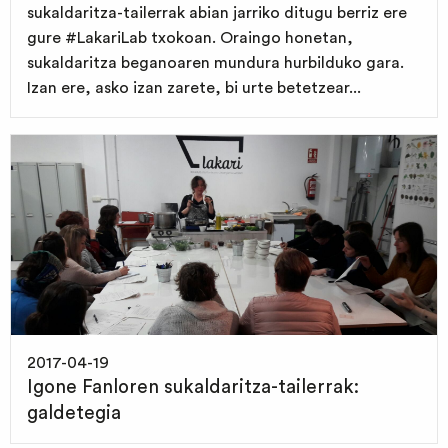
sukaldaritza-tailerrak abian jarriko ditugu berriz ere
gure #LakariLab txokoan. Oraingo honetan,
sukaldaritza beganoaren mundura hurbilduko gara.
Izan ere, asko izan zarete, bi urte betetzear...
2017-04-19
Igone Fanloren sukaldaritza-tailerrak:
galdetegia