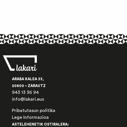
ARABA KALEA 33,
20800 – ZARAUTZ
943 13 36 94
info@lakari.eus
Pribatutasun politika
Lege Informazioa
ASTELEHENETIK OSTIRALERA: