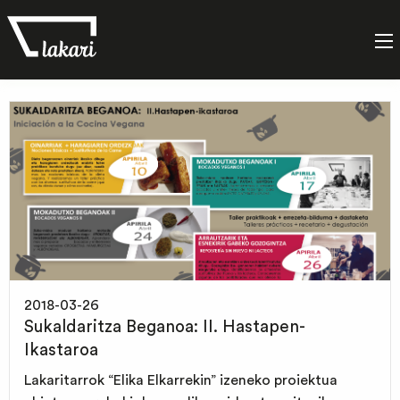
Etiketa:
Gastronomia
2018-03-26
Sukaldaritza Beganoa: II. Hastapen-
Ikastaroa
Lakaritarrok “Elika Elkarrekin” izeneko proiektua