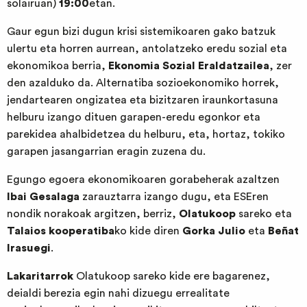
solairuan)
19:00
etan.
Gaur egun bizi dugun krisi sistemikoaren gako batzuk
ulertu eta horren aurrean, antolatzeko eredu sozial eta
ekonomikoa berria,
Ekonomia Sozial Eraldatzailea
, zer
den azalduko da. Alternatiba sozioekonomiko horrek,
jendartearen ongizatea eta bizitzaren iraunkortasuna
helburu izango dituen garapen-eredu egonkor eta
parekidea ahalbidetzea du helburu, eta, hortaz, tokiko
garapen jasangarrian eragin zuzena du.
Egungo egoera ekonomikoaren gorabeherak azaltzen
Ibai Gesalaga
zarauztarra izango dugu, eta ESEren
nondik norakoak argitzen, berriz,
Olatukoop
sareko eta
Talaios kooperatiba
ko kide diren
Gorka Julio
eta
Beñat
Irasuegi
.
Lakaritarrok
Olatukoop sareko kide ere bagarenez,
deialdi berezia egin nahi dizuegu errealitate