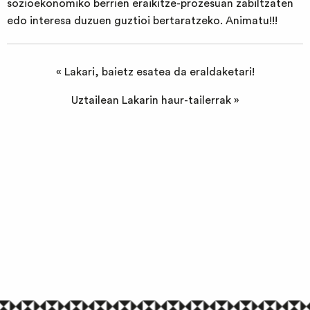
sozioekonomiko berrien eraikitze-prozesuan zabiltzaten
edo interesa duzuen guztioi bertaratzeko. Animatu!!!
«
Lakari, baietz esatea da eraldaketari!
Uztailean Lakarin haur-tailerrak
»