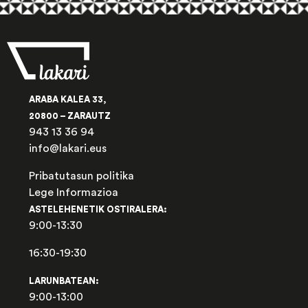
ARABA KALEA 33,
20800 – ZARAUTZ
943 13 36 94
info@lakari.eus
Pribatutasun politika
Lege Informazioa
ASTELEHENETIK OSTIRALERA:
9:00-13:30
16:30-19:30
LARUNBATEAN:
9:00-13:00