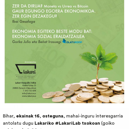
Bihar,
ekainak 16
,
osteguna
, mahai-inguru interesgarria
antolatu dugu
Lakariko #LakariLab txokoan
(goiko