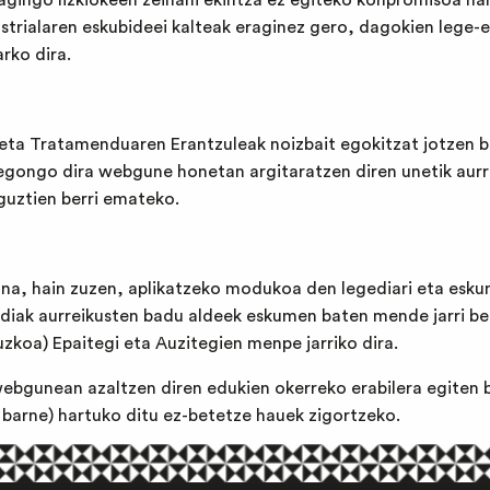
eragingo lizkiokeen zeinahi ekintza ez egiteko konpromisoa 
dustrialaren eskubideei kalteak eraginez gero, dagokien lege-
rko dira.
n eta Tratamenduaren Erantzuleak noizbait egokitzat jotzen b
 egongo dira webgune honetan argitaratzen diren unetik aur
 guztien berri emateko.
ana, hain zuzen, aplikatzeko modukoa den legediari eta esku
iak aurreikusten badu aldeek eskumen baten mende jarri beha
zkoa) Epaitegi eta Auzitegien menpe jarriko dira.
 webgunean azaltzen diren edukien okerreko erabilera egit
 barne) hartuko ditu ez-betetze hauek zigortzeko.