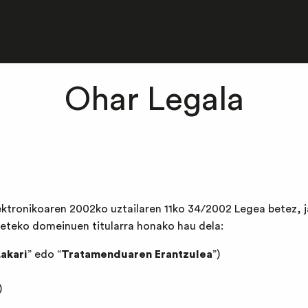
Ohar Legala
ektronikoaren 2002ko uztailaren 11ko 34/2002 Legea betez, j
rneteko domeinuen titularra honako hau dela:
akari
” edo “
Tratamenduaren Erantzulea
”)
)