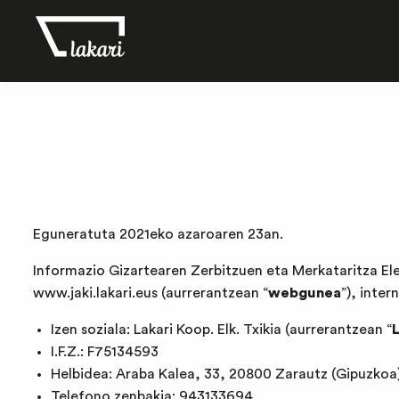
Eguneratuta 2021eko azaroaren 23an.
Informazio Gizartearen Zerbitzuen eta Merkataritza El
www.jaki.lakari.eus
(aurrerantzean “
webgunea
”), inte
Izen soziala: Lakari Koop. Elk. Txikia (aurrerantzean “
L
I.F.Z.: F75134593
Helbidea: Araba Kalea, 33, 20800 Zarautz (Gipuzkoa
Telefono zenbakia: 943133694