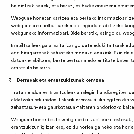
baldintzak hauek, eta beraz, ez badie onespena emate
Webgune honetan sartzea eta bertako informazioari zein
webgunearen helburuarekin bat eginda erabiltzeko konpr
webguneko informazioari. Bide beretik, ezingo du webgu
Erabiltzaileek galarazita izango dute eduki faltsuak e
edo hirugarrenak nahasteko moduko edukirik. Ezin da er
datuak erabiltzea, beste pertsona edo entitate baten t
erantzule bakarra.
Bermeak eta erantzukizunak kentzea
Tratamenduaren Erantzuleak ahalegin handia egiten du
aldatzeko eskubidea. Lakarik espresuki uko egiten dio
zehaztasun- eta gaurkotasun-faltaren ondoriozko kalte
Webgune honek beste webgune batzuetarako estekak jar
erantzukizunik; izan ere, ez du horien gaineko eta hori