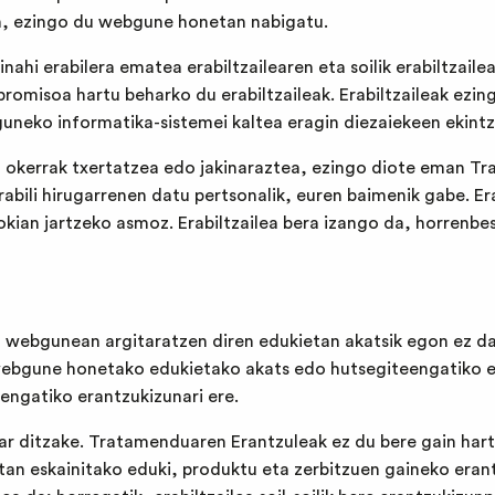
n, ezingo du webgune honetan nabigatu.
ahi erabilera ematea erabiltzailearen eta soilik erabiltzail
omisoa hartu beharko du erabiltzaileak. Erabiltzaileak ezing
neko informatika-sistemei kaltea eragin diezaiekeen ekintza
do okerrak txertatzea edo jakinaraztea, ezingo diote eman Tr
abili hirugarrenen datu pertsonalik, euren baimenik gabe. E
okian jartzeko asmoz. Erabiltzailea bera izango da, horrenb
 webgunean argitaratzen diren edukietan akatsik egon ez da
 webgune honetako edukietako akats edo hutsegiteengatiko er
engatiko erantzukizunari ere.
 ditzake. Tratamenduaren Erantzuleak ez du bere gain hart
etan eskainitako eduki, produktu eta zerbitzuen gaineko erant