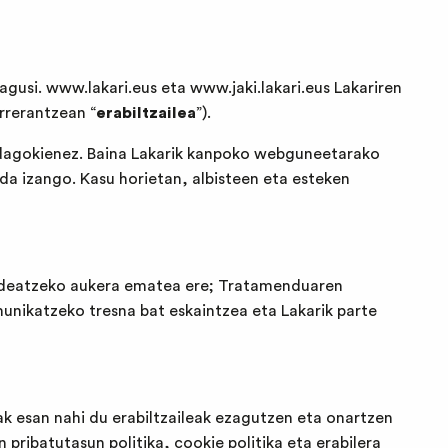
nagusi.
www.lakari.eus
eta
www.jaki.lakari.eus
Lakariren
rrerantzean “
erabiltzailea
”).
 dagokienez. Baina Lakarik kanpoko webguneetarako
da izango. Kasu horietan, albisteen eta esteken
 kudeatzeko aukera ematea ere; Tratamenduaren
unikatzeko tresna bat eskaintzea eta Lakarik parte
k esan nahi du erabiltzaileak ezagutzen eta onartzen
 pribatutasun politika, cookie politika eta erabilera