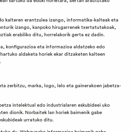
unpean sartuko da eduki horietara, bertan araututako
 kalteren erantzulea izango, informatika-kalteak eta
enturik izango, kanpoko hirugarrenek txertatutakoak,
ztiak erabiliko ditu, horrelakorik gerta ez dadin.
ua, konfigurazioa eta informazioa aldatzeko edo
hartuko aldaketa horiek ekar ditzaketen kalteen
.
eta zerbitzu, marka, logo, lelo eta gainerakoen jabetza-
tza intelektual edo industrialaren eskubideei uko
aten dionik. Norbaitek lan horiek baimenik gabe
skubideak urratuko ditu.