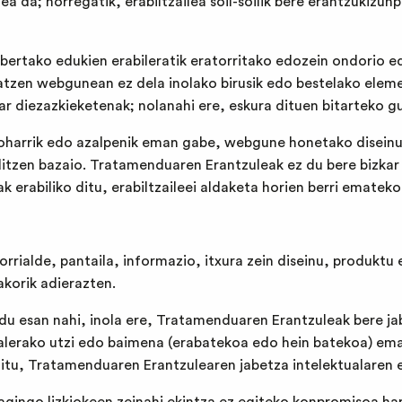
tea da; horregatik, erabiltzailea soil-soilik bere erantzukiz
tako edukien erabileratik eratorritako edozein ondorio edo
matzen webgunean ez dela inolako birusik edo bestelako elem
kar diezazkieketenak; nolanahi ere, eskura dituen bitarteko gu
k oharrik edo azalpenik eman gabe, webgune honetako disein
itzen bazaio. Tratamenduaren Erantzuleak ez du bere bizkar 
 erabiliko ditu, erabiltzaileei aldaketa horien berri emateko
ialde, pantaila, informazio, itxura zein diseinu, produktu 
akorik adierazten.
 esan nahi, inola ere, Tratamenduaren Erantzuleak bere jabe
sonalerako utzi edo baimena (erabatekoa edo hein batekoa) em
itu, Tratamenduaren Erantzulearen jabetza intelektualaren e