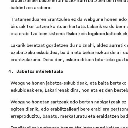
erabiltzaileei beste informazio-iturri batzuen berri ema
baldintzen arabera.
Tratamenduaren Erantzulea ez da webgune honen edo ber
birusak txertatzea kontuan hartuta. Lakarik ez du ber
eta erabiltzaileen sistema fisiko zein logikoei kalteak e
Lakarik beretzat gordetzen du noiznahi, aldez aurreti
ezabatzeko eskubidea, baldin eta beharrezkoa dela irud
erantzukizuna. Dena den, eskura dituen bitarteko guztiak
Jabetza intelektuala
Webgune honen jabetza-eskubideak, eta baita bertako orr
eskubideak ere, Lakarirenak dira, non eta ez den bestel
Webgune honetan sartzeak edo bertan nabigatzeak ez du
egiten dienik, edo erabiltzaileari bere erabilera pert
erreproduzitu, banatu, merkaturatu eta eraldatzen bad