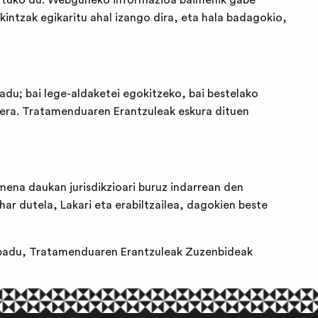
hartuko du. Webguneko informazioa baimenik gabe
ekintzak egikaritu ahal izango dira, eta hala badagokio,
adu; bai lege-aldaketei egokitzeko, bai bestelako
rera. Tratamenduaren Erantzuleak eskura dituen
mena daukan jurisdikzioari buruz indarrean den
r dutela, Lakari eta erabiltzailea, dagokien beste
en badu, Tratamenduaren Erantzuleak Zuzenbideak