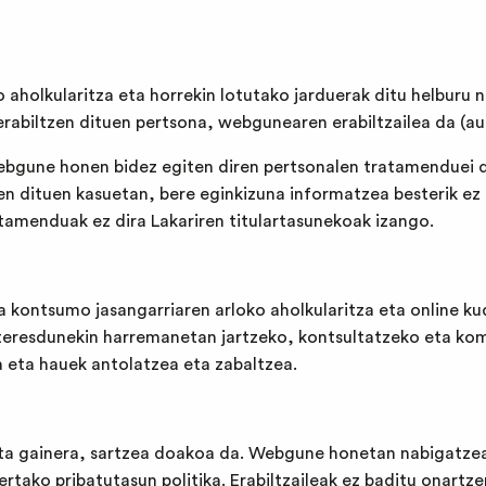
 aholkularitza eta horrekin lotutako jarduerak ditu helburu 
rabiltzen dituen pertsona, webgunearen erabiltzailea da (au
webgune honen bidez egiten diren pertsonalen tratamenduei
en dituen kasuetan, bere eginkizuna informatzea besterik ez 
tamenduak ez dira Lakariren titulartasunekoak izango.
ta kontsumo jasangarriaren arloko aholkularitza eta online
nteresdunekin harremanetan jartzeko, kontsultatzeko eta kom
 eta hauek antolatzea eta zabaltzea.
 eta gainera, sartzea doakoa da. Webgune honetan nabigatzea
rtako pribatutasun politika. Erabiltzaileak ez baditu onartzen