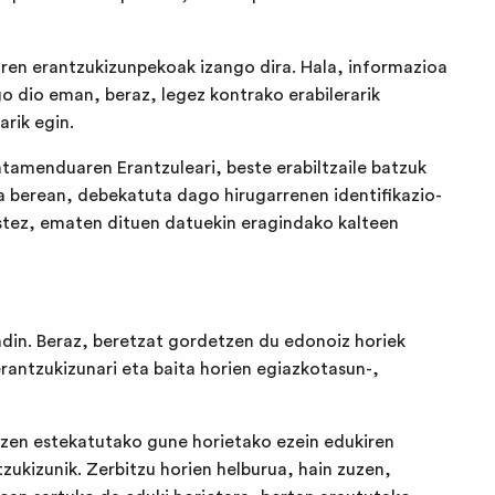
earen erantzukizunpekoak izango dira. Hala, informazioa
o dio eman, beraz, legez kontrako erabilerarik
rik egin.
atamenduaren Erantzuleari, beste erabiltzaile batzuk
ra berean, debekatuta dago hirugarrenen identifikazio-
estez, ematen dituen datuekin eragindako kalteen
din. Beraz, beretzat gordetzen du edonoiz horiek
antzukizunari eta baita horien egiazkotasun-,
zen estekatutako gune horietako ezein edukiren
zukizunik. Zerbitzu horien helburua, hain zuzen,