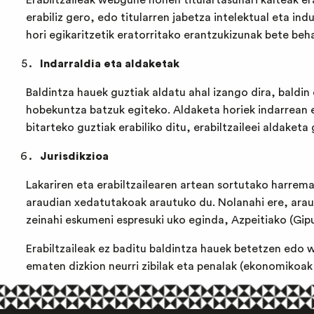
Erabiltzaileak webgune honen titulartasunari kalteak 
erabiliz gero, edo titularren jabetza intelektual eta in
hori egikaritzetik eratorritako erantzukizunak bete beha
Indarraldia eta aldaketak
Baldintza hauek guztiak aldatu ahal izango dira, baldi
hobekuntza batzuk egiteko. Aldaketa horiek indarrean
bitarteko guztiak erabiliko ditu, erabiltzaileei aldaketa
Jurisdikzioa
Lakariren eta erabiltzailearen artean sortutako harrem
araudian xedatutakoak arautuko du. Nolanahi ere, araud
zeinahi eskumeni espresuki uko eginda, Azpeitiako (Gipu
Erabiltzaileak ez baditu baldintza hauek betetzen edo
ematen dizkion neurri zibilak eta penalak (ekonomikoak