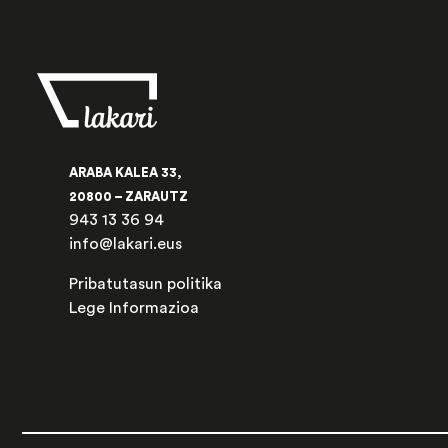
ARABA KALEA 33,
20800 – ZARAUTZ
943 13 36 94
info@lakari.eus
Pribatutasun politika
Lege Informazioa