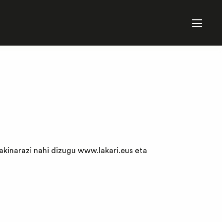
akinarazi nahi dizugu
www.lakari.eus
eta