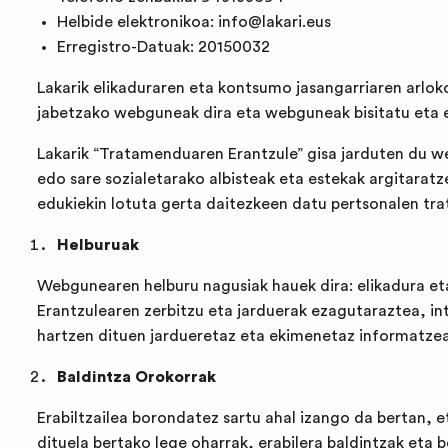
Helbide elektronikoa:
info@lakari.eus
Erregistro-Datuak: 20150032
Lakarik elikaduraren eta kontsumo jasangarriaren arloko
jabetzako webguneak dira eta webguneak bisitatu eta e
Lakarik “Tratamenduaren Erantzule” gisa jarduten du 
edo sare sozialetarako albisteak eta estekak argitaratz
edukiekin lotuta gerta daitezkeen datu pertsonalen tra
Helburuak
Webgunearen helburu nagusiak hauek dira: elikadura e
Erantzulearen zerbitzu eta jarduerak ezagutaraztea, i
hartzen dituen jardueretaz eta ekimenetaz informatzea
Baldintza Orokorrak
Erabiltzailea borondatez sartu ahal izango da bertan,
dituela bertako lege oharrak, erabilera baldintzak eta be