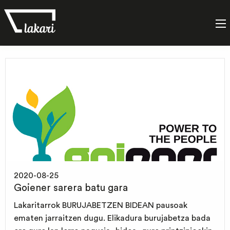
Etiketa:
Saretzea
2020-08-25
Goiener sarera batu gara
Lakaritarrok BURUJABETZEN BIDEAN pausoak
ematen jarraitzen dugu. Elikadura burujabetza bada