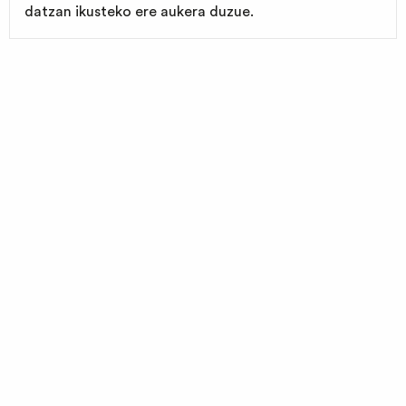
datzan ikusteko ere aukera duzue.