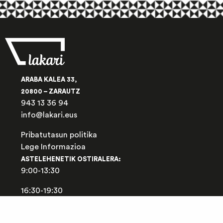
ARABA KALEA 33,
20800 – ZARAUTZ
943 13 36 94
info@lakari.eus
Pribatutasun politika
Lege Informazioa
ASTELEHENETIK OSTIRALERA:
9:00-13:30
16:30-19:30
LARUNBATEAN:
9:00-13:00