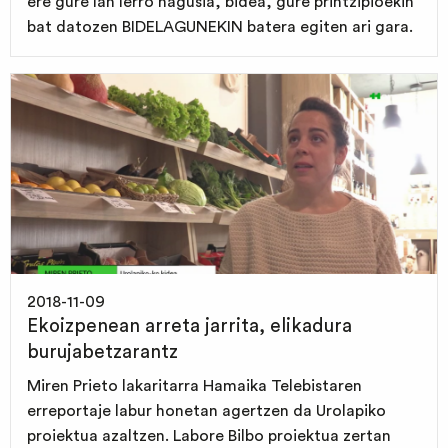
ere gure lan lerro nagusia, bidea, gure printzipioekin
bat datozen BIDELAGUNEKIN batera egiten ari gara.
2018-11-09
Ekoizpenean arreta jarrita, elikadura
burujabetzarantz
Miren Prieto lakaritarra Hamaika Telebistaren
erreportaje labur honetan agertzen da Urolapiko
proiektua azaltzen. Labore Bilbo proiektua zertan