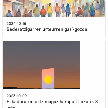
2024-10-16
Bederatzigarren urteurren gazi-gozoa
2023-10-29
Elikaduraren ortzimugaz harago | Lakarik 8