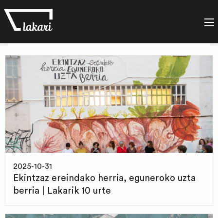
Etiketa:
Lakaritarrak
2025-10-31
Ekintzaz ereindako herria, eguneroko uzta
berria | Lakarik 10 urte