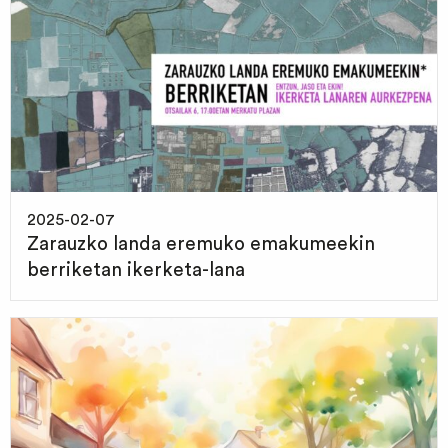
2025-02-07
Zarauzko landa eremuko emakumeekin
berriketan ikerketa-lana