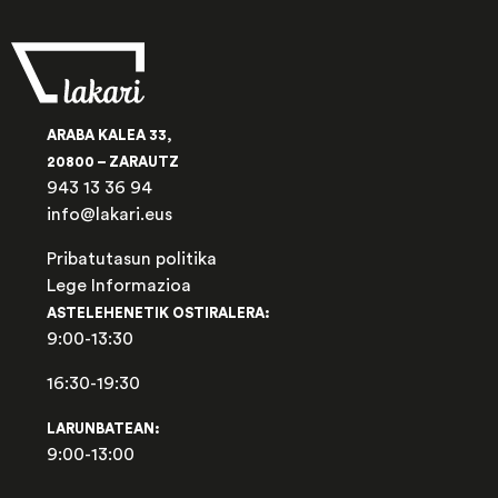
ARABA KALEA 33,
20800 – ZARAUTZ
943 13 36 94
info@lakari.eus
Pribatutasun politika
Lege Informazioa
ASTELEHENETIK OSTIRALERA:
9:00-13:30
16:30-19:30
LARUNBATEAN:
9:00-13:00