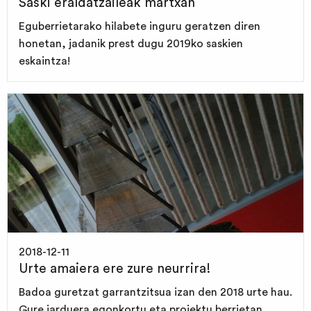
Saski eraldatzaileak martxan
Eguberrietarako hilabete inguru geratzen diren
honetan, jadanik prest dugu 2019ko saskien
eskaintza!
2018-12-11
Urte amaiera ere zure neurrira!
Badoa guretzat garrantzitsua izan den 2018 urte hau.
Gure jarduera egonkortu eta proiektu berrietan