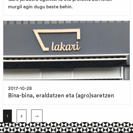
murgil egin dugu beste behin.
2017-10-28
Bina-bina, eraldatzen eta (agro)saretzen
1
2
→