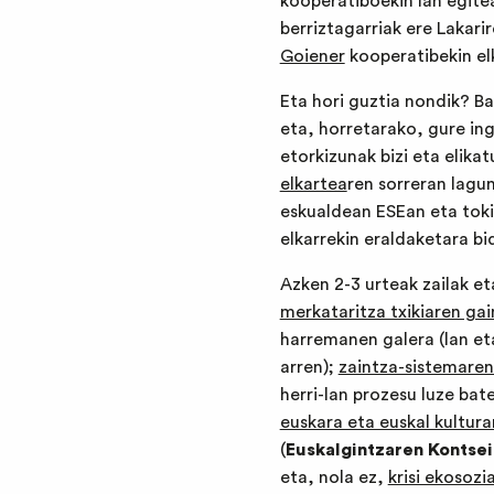
kooperatiboekin lan egite
berriztagarriak ere Lakar
Goiener
kooperatibekin el
Eta hori guztia nondik? B
eta, horretarako, gure ing
etorkizunak bizi eta elika
elkartea
ren sorreran lagun
eskualdean ESEan eta toki
elkarrekin eraldaketara bi
Azken 2-3 urteak zailak et
merkataritza txikiaren ga
harremanen galera (lan et
arren);
zaintza-sistemaren 
herri-lan prozesu luze ba
euskara eta euskal kultura
(
Euskalgintzaren Kontsei
eta, nola ez,
krisi ekosozi