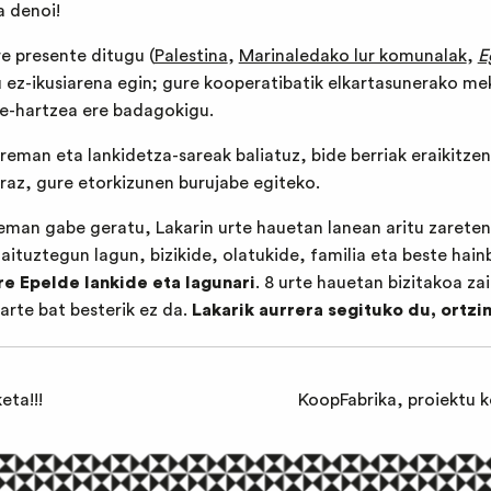
a denoi!
e presente ditugu (
Palestina
,
Marinaledako lur komunalak
,
E
 ez-ikusiarena egin; gure kooperatibatik elkartasunerako m
te-hartzea ere badagokigu.
reman eta lankidetza-sareak baliatuz, bide berriak eraikitze
eraz, gure etorkizunen burujabe egiteko.
man gabe geratu, Lakarin urte hauetan lanean aritu zareten I
ituztegun lagun, bizikide, olatukide, familia eta beste hainb
re Epelde lankide eta lagunari
. 8 urte hauetan bizitakoa za
arte bat besterik ez da.
Lakarik aurrera segituko du, ortzi
eta!!!
KoopFabrika, proiektu 