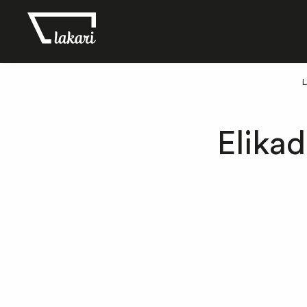
L
Elika