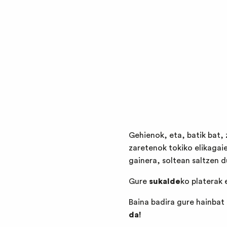
Gehienok, eta, batik bat,
zaretenok tokiko elikagai
gainera, soltean saltzen 
Gure
sukalde
ko platerak 
Baina badira gure hainbat
da!