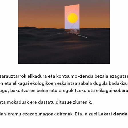
 zarauztarrok elikadura eta kontsumo-
dend
a
bezala ezagutze
en eta elikagai ekologikoen eskaintza zabala dugula badakizu
dugu, bakoitzaren beharretara egokitzeko eta elikagai-sobera
eta mokaduak ere dastatu dituzue ziurrenik.
 lan-eremu ezezagunagoak direnak. Eta, aizue!
Lakari denda