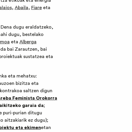
ntza etikoak eta energia
alaios
,
Abaila
,
Fiare
eta
a. Dena dugu eraldatzeko,
 nahi dugu, bestelako
smoa
eta
Alberga
 da bai Zarautzen, bai
proiektuak sustatzea eta
onka eta mehatxu:
 auzoen bizitza eta
 kontrakoa saltzen digun
reba Feminista Orokorra
aikitzeko garaia da
;
e puri-purian ditugu
o aitzakiarik ez dugu);
roiektu eta ekimen
etan