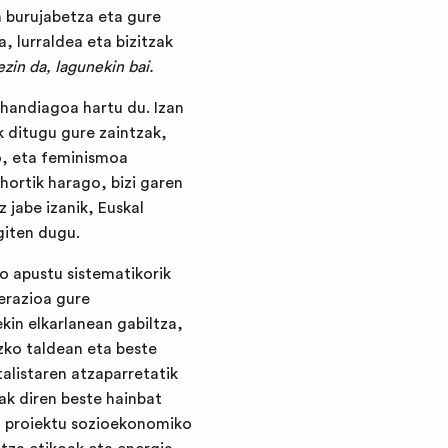
n burujabetza eta gure
, lurraldea eta bizitzak
ezin da, lagunekin bai.
 handiagoa hartu du. Izan
 ditugu gure zaintzak,
o, eta feminismoa
 hortik harago, bizi garen
z jabe izanik, Euskal
giten dugu.
o apustu sistematikorik
erazioa gure
kin elkarlanean gabiltza,
zko taldean eta beste
alistaren atzaparretatik
ak diren beste hainbat
en proiektu sozioekonomiko