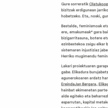
Gure sorreratik
Olatukoo
bizitzak erdigunean jarrik
hobetzeko. Eta, noski, gu
Bestalde, feminismoak eta
ere, emakumeak* gara bai,
bizigarritasuna, botere e
ezinbestekoa zaigu elkar b
sistemaren injustiziaz jabe
Herriko mugimendu feminis
Lakari proiektuaren garap
gabe. Elikadura burujabet
egunerokoaren ardatz hartu
EreindaJan Bergara
,
Elik
hainbat ekimenetan parte-
alde egiteko eta beharrez
esparrutan, kapital metak