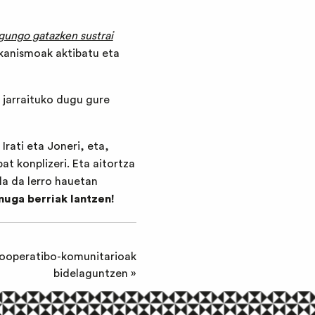
gungo gatazken sustrai
ekanismoak aktibatu eta
n jarraituko dugu gure
rati eta Joneri, eta,
at konplizeri. Eta aitortza
ila da lerro hauetan
muga berriak lantzen!
kooperatibo-komunitarioak
bidelaguntzen
»