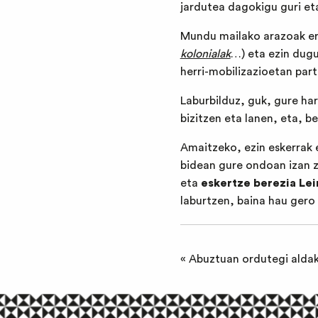
jardutea dagokigu guri et
Mundu mailako arazoak er
kolonialak
…) eta ezin dugu
herri-mobilizazioetan par
Laburbilduz, guk, gure har
bizitzen eta lanen, eta, b
Amaitzeko, ezin eskerrak e
bidean gure ondoan izan za
eta
eskertze berezia Lei
laburtzen, baina hau gero 
«
Abuztuan ordutegi aldak