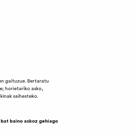
n gaituzue. Bertaratu
e; horietariko asko,
kinak saihesteko.
 bat baino askoz gehiago