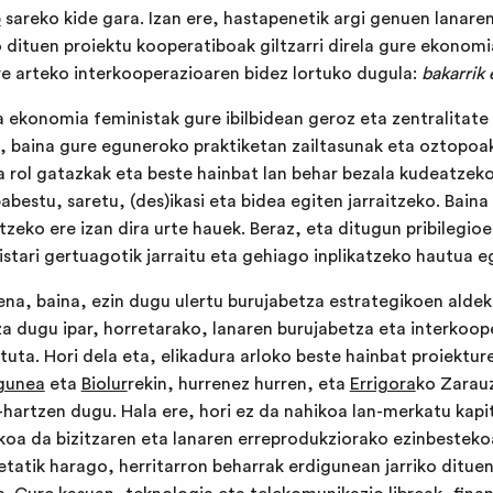
p
sareko kide gara. Izan ere, hastapenetik argi genuen lanare
o dituen proiektu kooperatiboak giltzarri direla gure ekonomia
re arteko interkooperazioaren bidez lortuko dugula:
bakarrik 
 ekonomia feministak gure ibilbidean geroz eta zentralitate
 baina gure eguneroko praktiketan zailtasunak eta oztopoak
ta rol gatazkak eta beste hainbat lan behar bezala kudeatzek
abestu, saretu, (des)ikasi eta bidea egiten jarraitzeko. Baina
tzeko ere izan dira urte hauek. Beraz, eta ditugun pribilegioe
tari gertuagotik jarraitu eta gehiago inplikatzeko hautua e
ena, baina, ezin dugu ulertu burujabetza estrategikoen aldek
za dugu ipar, horretarako, lanaren burujabetza eta interkoop
ta. Hori dela eta, elikadura arloko beste hainbat proiekture
agunea
eta
Biolur
rekin, hurrenez hurren, eta
Errigora
ko Zarau
hartzen dugu. Hala ere, hori ez da nahikoa lan-merkatu kapit
koa da bizitzaren eta lanaren erreprodukziorako ezinbesteko
etatik harago, herritarron beharrak erdigunean jarriko ditu