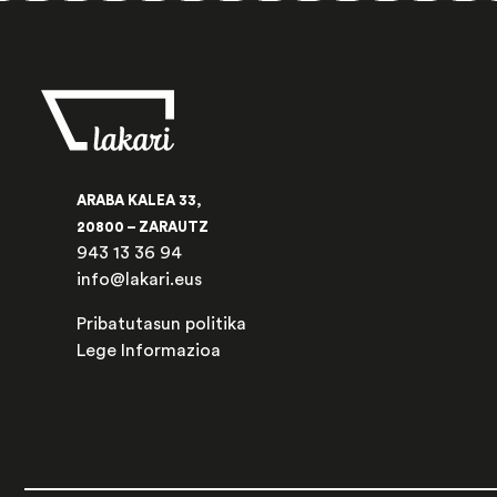
ARABA KALEA 33,
20800 – ZARAUTZ
943 13 36 94
info@lakari.eus
Pribatutasun politika
Lege Informazioa