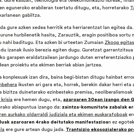
a. Gure kasuan, teknologia eta telekomunikazio libreak, fina
iren eguneroko erabileran txertatu ditugu, eta, horretarako
T
karlanean gabiltza.
ada gure azken xedea herritik eta herriarentzat lan egitea d
urune hurbilenetik hasita, Zarauztik, eragin positiboa sortu
tu nahi baditugu. Eta azken bi urteetan Zumaian
Zkoop egita
du izanak ilusio berezia egiten dugu. Guretzat garrantzitsua
ko garapen eraldatzailean jardungo duten erreferentziazko 
dean proiektu eta ekimen berriak abian jartzea.
a konplexuak izan dira, baina begi-bistan ditugu hainbat err
inbehera
ikusten ari gara eta, horrek, berekin dakar herri eta
a bizitza duinetarako ezinbesteko premisa, neoliberalismoak
krisia
ere hemen dugu, eta,
azaroaren 30ean izango den G
terako abiapuntua izango da:
zaintza-komunitate zabalak er
ren aurkako oldarraldi judiziala eta ekimen euskarafoboak
er
luak azaroaren 4rako deitutako manifestazioa
n ez egotek
ala
ere gure artean dugu jada.
Trantsizio ekosozialerako p