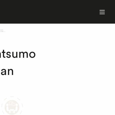
G...
ontsumo
tan