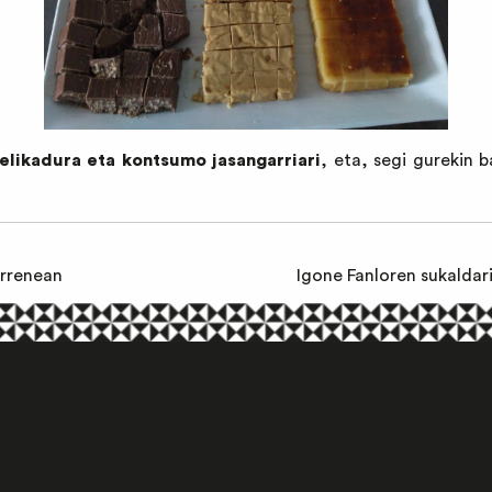
 elikadura eta kontsumo jasangarriari
, eta, segi gurekin 
urrenean
Igone Fanloren sukaldari