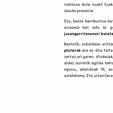
tokitxoa dute noski! Eusk
daude presente.
Eta, beste berrikuntza b
errezeta
bat edo bi ge
jasangarritasunari baiet
Bestetik, sukaldean arit
platerak
ere ez dira falt
zertaz ari garen.
Kroketak,
aldez aurretik egitea be
eguna, abenduak 19, as
astelehena. Eta urtarrilar