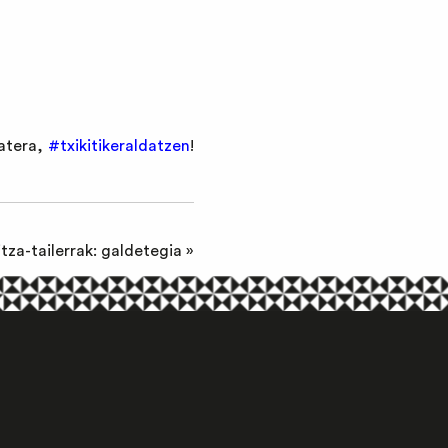
batera,
#txikitikeraldatzen
!
tza-tailerrak: galdetegia
»