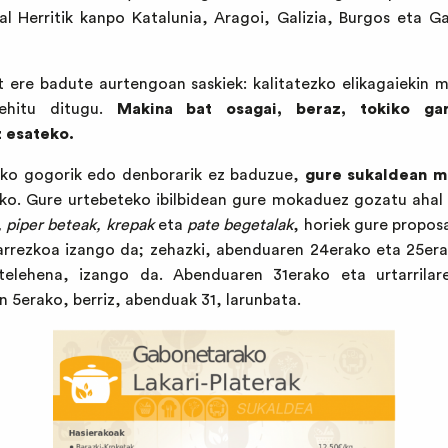
al Herritik kanpo Katalunia, Aragoi, Galizia, Burgos eta 
at ere badute aurtengoan saskiek: kalitatezko elikagaiekin
hitu ditugu.
Makina bat osagai, beraz, tokiko gar
z esateko.
zeko gogorik edo denborarik ez baduzue,
gure sukaldean m
ako. Gure urtebeteko ibilbidean gure mokaduez gozatu ahal
 piper beteak, krepak
eta
pate begetalak
, horiek gure propos
harrezkoa izango da; zehazki, abenduaren 24erako eta 25era
telehena, izango da. Abenduaren 31erako eta urtarrilar
en 5erako, berriz, abenduak 31, larunbata.