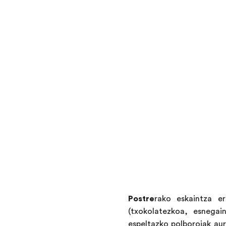
Postre
rako eskaintza e
(txokolatezkoa, esnegai
espeltazko polboroiak au