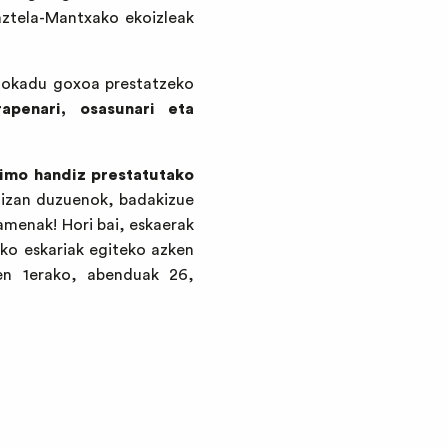
Gaztela-Mantxako ekoizleak
 mokadu goxoa prestatzeko
apenari, osasunari eta
imo handiz prestatutako
 izan duzuenok, badakizue
amenak! Hori bai, eskaerak
ko eskariak egiteko azken
en 1erako, abenduak 26,