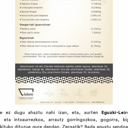
re ez dugu ahaztu nahi izan, eta, aurten
Eguzki-Leir
n eta intxaurrezkoa, arrautz gorringozkoa, gogorra, b
rkituko dituzue gure dendan. Zergatik? Bada apustu sendoa