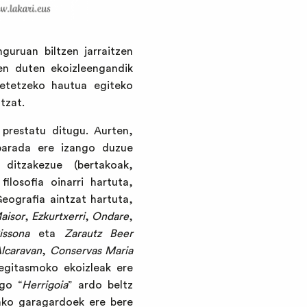
uruan biltzen jarraitzen
zen duten ekoizleengandik
betetzeko hautua egiteko
tzat.
prestatu ditugu. Aurten,
parada ere izango duzue
 ditzakezue (bertakoak,
ilosofia oinarri hartuta,
Geografia aintzat hartuta,
aisor
,
Ezkurtxerri
,
Ondare
,
ssona
eta
Zarautz Beer
Alcaravan
,
Conservas Maria
gitasmoko ekoizleak ere
go “
Herrigoia
” ardo beltz
a
ko garagardoek ere bere