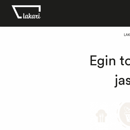
LAK
Egin t
ja