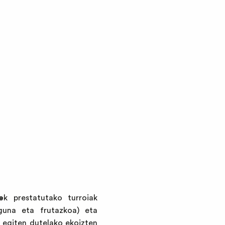
e
k prestatutako turroiak
iguna eta frutazkoa) eta
 egiten dutelako ekoizten