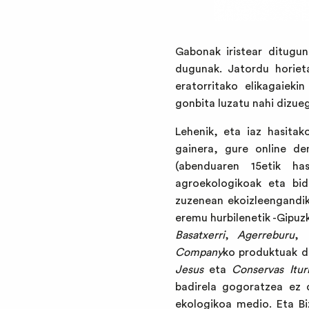
Gabonak iristear ditugu
dugunak. Jatordu horieta
eratorritako elikagaiek
gonbita luzatu nahi dizueg
Lehenik, eta iaz hasitak
gainera,
gure online de
(abenduaren 15etik has
agroekologikoak eta bide
zuzenean ekoizleengandik 
eremu hurbilenetik -Gipuz
Basatxerri
,
Agerreburu
,
Company
ko produktuak d
Jesus
eta
Conservas Iturr
badirela gogoratzea ez 
ekologikoa medio. Eta Bi