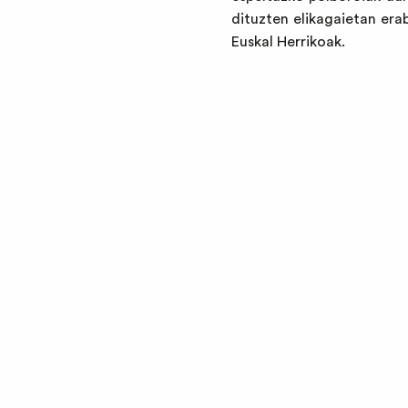
dituzten elikagaietan era
Euskal Herrikoak.