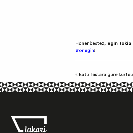
Honenbestez,
egin tokia
#onegin
!
«
Batu festara gure I.urte