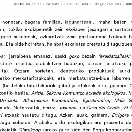
n honetan, bagara familian, lagunartean… mahai baten ing
n, tokiko ekoizpenetik zein ekoizpen jasangarria sustat
in gure sukaldeak, ezkaratzak zein gastronomia-txokoak 
u. Eta bide horretan, hainbat eskaintza prestatu ditugu zuen
oari jarraipena emanez,
saski
goxo
bezain
“eraldatzaileak”
nda
tik erostea erabakitzen baduzue, etxean jasotzeko 
ita). Otzara horietan, denetariko produktuak aurki
zko merkataritzakoak), eta merkaturatze-bide laburren f
(bestelako bitartekaririk gabe) jasotakoak dira, gainera. 
koatik- hasita,
Arizia
,
Sakona-Komuntzo etxalde ekologikoa
,
M
Urruzola
,
Alkartasuna Kooperatiba
,
Eguzki-Leire
,
Mala Gi
aude. Nafarroatik, berriz,
Josenea
,
La Casa del Aceite
,
El 
i
etxeak hautatu ditugu. Azken lauak, gainera,
Errigora
e
dago soberan. Arabako ardo ekologikoa ere presente da
zkaiatik
Olatukoop
sareko gure kide den
Boga kooperatib