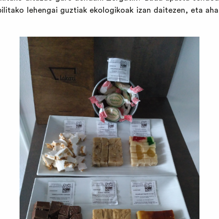
bilitako lehengai guztiak ekologikoak izan daitezen, eta aha