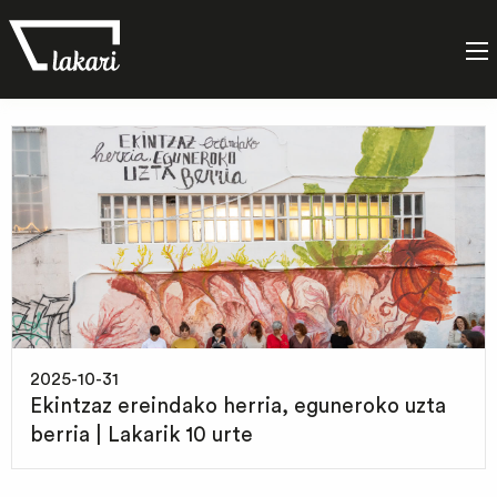
Etiketa:
herrigintza
2025-10-31
Ekintzaz ereindako herria, eguneroko uzta
berria | Lakarik 10 urte