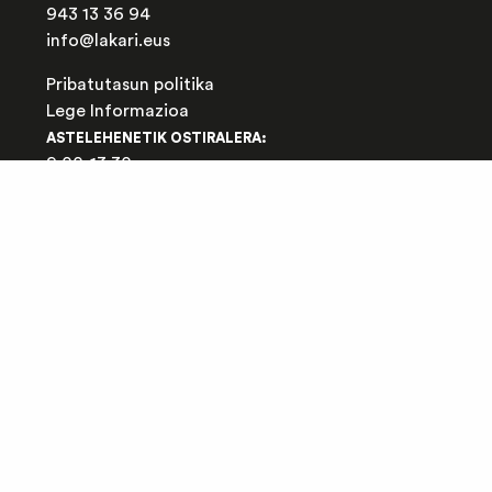
943 13 36 94
info@lakari.eus
Pribatutasun politika
Lege Informazioa
ASTELEHENETIK OSTIRALERA:
9:00-13:30
16:30-19:30
LARUNBATEAN:
9:00-13:00
ELIKADURA ETA KONTSUMO JASANGARRIA
SAREETAN ERE LANTZEN